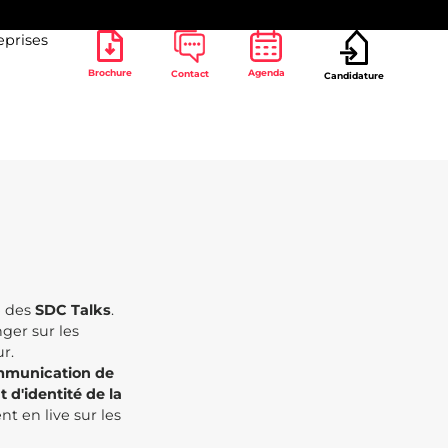
eprises
Brochure
Agenda
Contact
Candidature
gies
e des
SDC Talks
.
ger sur les
r.
ommunication de
d'identité de la
t en live sur les