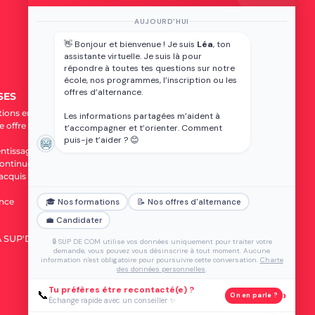
internationaux
Tarifs et financement
AUJOURD'HUI
Services aux apprenants
👋 Bonjour et bienvenue ! Je suis
Léa
, ton
Vie étudiante
assistante virtuelle. Je suis là pour
Prépare ton BTS
répondre à toutes tes questions sur notre
Apprendre une langue
école, nos programmes, l’inscription ou les
offres d’alternance.
SES
tions entreprises
Les informations partagées m’aident à
 offre de stage ou
t’accompagner et t’orienter. Comment
puis-je t’aider ? 😊
entissage
ontinue
'acquis d'expérience
nce
🎓 Nos formations
📝 Nos offres d'alternance
💼 Candidater
A SUP'DE COM
FORMULAIRE DE RÉCLAMATION
🔒 SUP DE COM utilise vos données uniquement pour traiter votre
demande, vous pouvez vous désinscrire à tout moment. Aucune
information n'est obligatoire pour poursuivre cette conversation.
Charte
des données personnelles
.
Tu préfères être recontacté(e) ?
›
📞
On en parle ?
Échange rapide avec un conseiller ✨