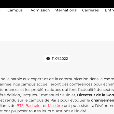
s
Campus
Admission
International
Carrières
Entr
’DE COM Talks #1 : Total Ener
11.01.2022
 la parole aux expert·es de la communication dans le cadr
l'année, nos campus accueilleront des conférences pour échan
tendances et les problématiques qui font l’actualité du secteu
ère édition, Jacques-Emmanuel Saulnier,
Directeur de la C
est rendu sur le campus de Paris pour évoquer le
changement 
diants de
BTS
,
Bachelor
et
Mastère
ont pu assister à l'événemen
t ont pu poser toutes leurs questions à l'invité.