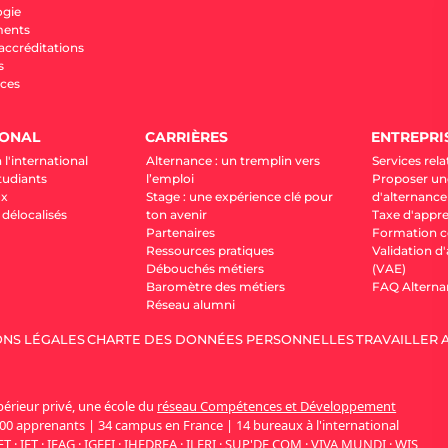
ogie
ments
 accréditations
s
ces
IONAL
CARRIÈRES
ENTREPRI
 l'international
Alternance : un tremplin vers
Services rela
tudiants
l’emploi
Proposer une
ux
Stage : une expérience clé pour
d'alternance
élocalisés
ton avenir
Taxe d'appr
Partenaires
Formation c
Ressources pratiques
Validation d
Débouchés métiers
(VAE)
Baromètre des métiers
FAQ Alterna
Réseau alumni
NS LÉGALES
CHARTE DES DONNÉES PERSONNELLES
TRAVAILLER 