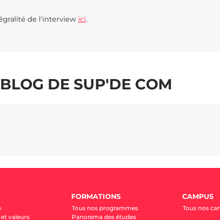
égralité de l'interview
ici
.
E BLOG DE SUP'DE COM
FORMATIONS
CAMPUS
e
Tous nos programmes
Tous nos c
et valeurs
Panorama des études