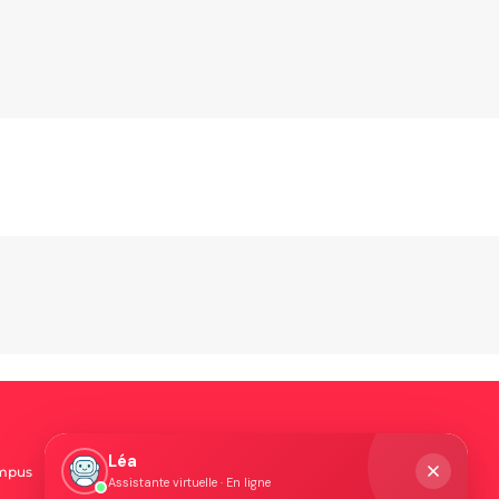
ADMISSION
Léa
ampus
Conditions d'admission
Assistante virtuelle · En ligne
Accueil des étudiants