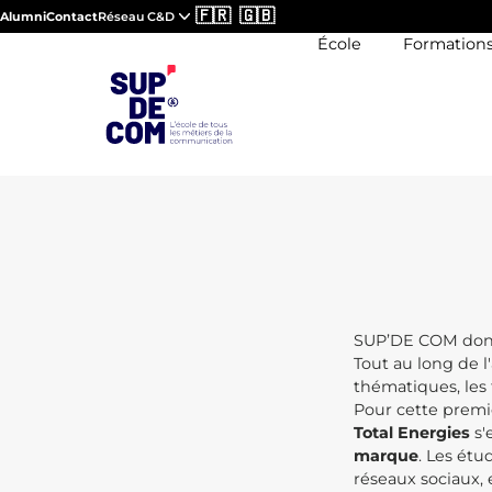
🇫🇷
🇬🇧
Alumni
Contact
Réseau C&D
École
Formation
SUP
SUP’DE COM donne
Tout au long de 
thématiques, les 
Pour cette premi
Total Energies
s'
marque
. Les étu
réseaux sociaux, e