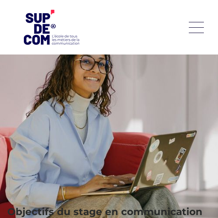
À SUP’DE COM, le stage n’est pas juste une formalité : c’est
une immersion. Dès que tu mets les pieds dans une
entreprise, tu entres dans le monde réel de la
communication. Tu vas créer, proposer, collaborer, parfois
te tromper — mais toujours apprendre. Que ce soit ta
première expérience ou celle qui va concrétiser ton profil,
on t’aide à trouver une mission qui te ressemble, à grandir
dans tes compétences et à te faire confiance. Et surtout, tu
ne fais pas ça seul : entre collègues, tuteur, référent école,
tu es accompagné.e pour réussir ce temps fort de ton
parcours.
Objectifs du stage en communication