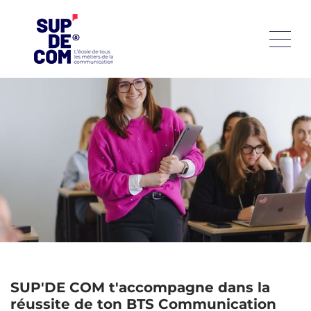
Le BTS Communication est un diplôme national qui te
prépare à concevoir et piloter des opérations de
communication variées : campagnes publicitaires,
événements, relations publiques ou stratégies digitales. En
tant que futur professionnel polyvalent, tu apprendras à
coordonner des projets, gérer les relations avec les
annonceurs et les prestataires, tout en développant une
veille stratégique constante. Pour maximiser tes chances
de réussite, SUP'DE COM t'accompagne avec des outils
pédagogiques adaptés et des entraînements aux épreuves.
SUP'DE COM t'accompagne dans la
réussite de ton BTS Communication