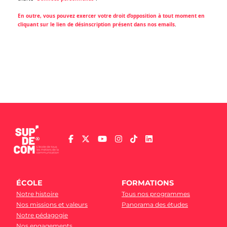
En outre, vous pouvez exercer votre droit d’opposition à tout moment en
cliquant sur le lien de désinscription présent dans nos emails
.
ÉCOLE
FORMATIONS
Notre histoire
Tous nos programmes
Nos missions et valeurs
Panorama des études
Notre pédagogie
Nos engagements