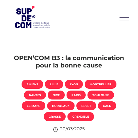
OPEN’COM B3 : la communication
pour la bonne cause
AMIENS
LILLE
LYON
MONTPELLIER
NANTES
NICE
PARIS
TOULOUSE
LE MANS
BORDEAUX
BREST
CAEN
GRASSE
GRENOBLE
20/03/2025