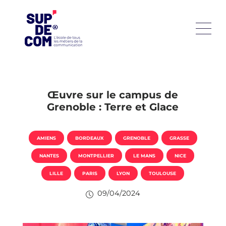
Œuvre sur le campus de
Grenoble : Terre et Glace
AMIENS
BORDEAUX
GRENOBLE
GRASSE
NANTES
MONTPELLIER
LE MANS
NICE
LILLE
PARIS
LYON
TOULOUSE
09/04/2024