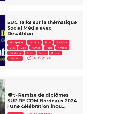
SDC Talks sur la thématique
Social Média avec
Décathlon
Montpellier
Le Mans
Nice
Grenoble
Lille
Lyon
Nantes
Paris
Amiens
Bordeaux
Caen
Brest
Grasse
14.07.2024
Toulouse
🎓✨ Remise de diplômes
SUP'DE COM Bordeaux 2024
: Une célébration inou...