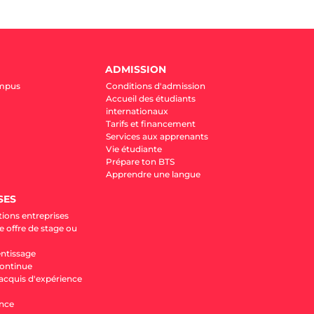
ADMISSION
ampus
Conditions d'admission
Accueil des étudiants
internationaux
Tarifs et financement
Services aux apprenants
Vie étudiante
Prépare ton BTS
Apprendre une langue
SES
tions entreprises
 offre de stage ou
entissage
ontinue
'acquis d'expérience
nce