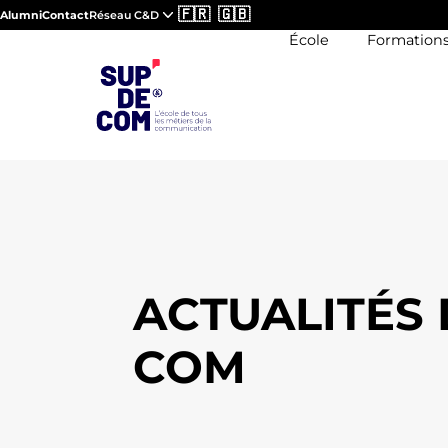
🇫🇷
🇬🇧
Alumni
Contact
Réseau C&D
École
Formation
ACTUALITÉS 
COM