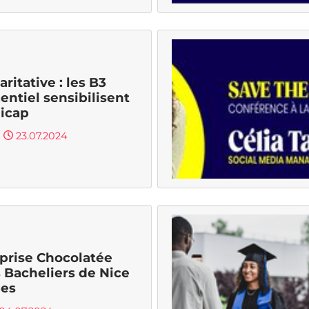
aritative : les B3
ntiel sensibilisent
icap
23.07.2024
prise Chocolatée
s Bacheliers de Nice
bes