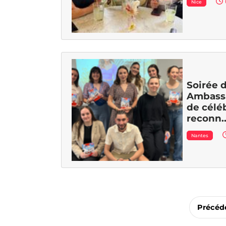
Nice
Soirée 
Ambass
de célé
reconn..
Nantes
Précéd