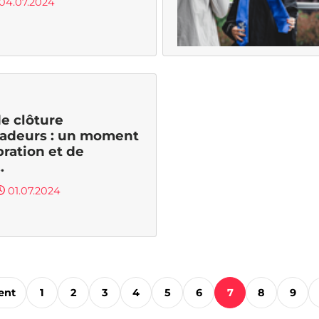
04.07.2024
de clôture
adeurs : un moment
bration et de
.
01.07.2024
ent
1
2
3
4
5
6
7
8
9