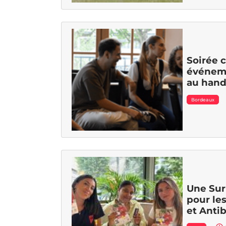
Soirée c
événeme
au hand
Bordeaux
Une Sur
pour le
et Anti