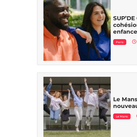
SUP’DE 
cohésio
enfance
Paris
Le Mans
nouveau
Le Mans