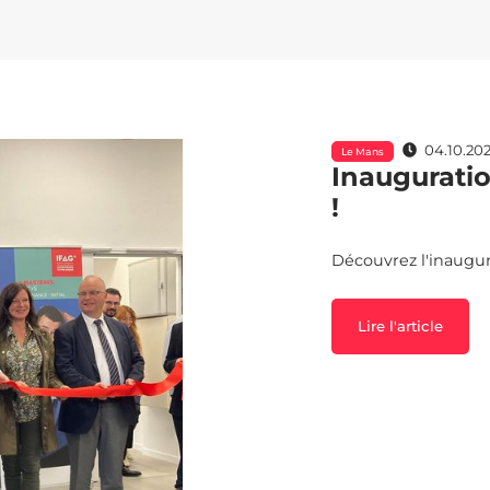
04.10.20
Le Mans
Inaugurati
!
Découvrez l'inaugu
Lire l'article