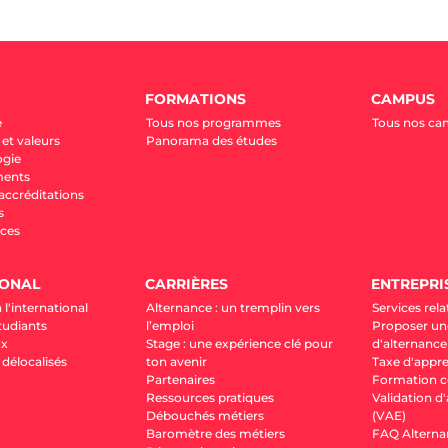
FORMATIONS
CAMPUS
e
Tous nos programmes
Tous nos c
et valeurs
Panorama des études
ogie
ments
 accréditations
s
ces
IONAL
CARRIÈRES
ENTREPRI
 l'international
Alternance : un tremplin vers
Services rela
tudiants
l’emploi
Proposer une
ux
Stage : une expérience clé pour
d'alternance
élocalisés
ton avenir
Taxe d'appr
Partenaires
Formation c
Ressources pratiques
Validation d
Débouchés métiers
(VAE)
Baromètre des métiers
FAQ Alterna