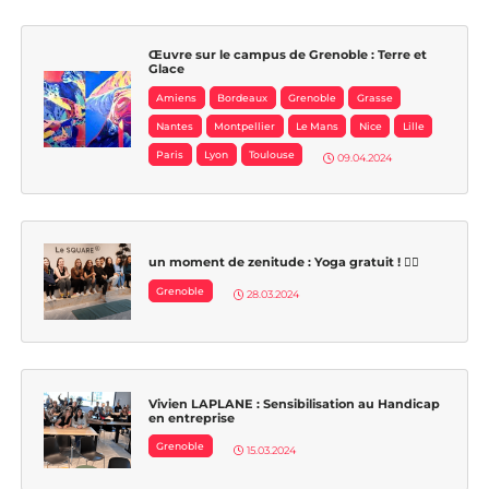
Œuvre sur le campus de Grenoble : Terre et
Glace
Amiens
Bordeaux
Grenoble
Grasse
Nantes
Montpellier
Le Mans
Nice
Lille
Paris
Lyon
Toulouse
09.04.2024
un moment de zenitude : Yoga gratuit ! 🧘‍♂️
Grenoble
28.03.2024
Vivien LAPLANE : Sensibilisation au Handicap
en entreprise
Grenoble
15.03.2024