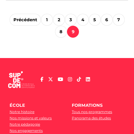
Précédent
1
2
3
4
5
6
7
8
9
ÉCOLE
FORMATIONS
Notre histoire
Tous nos programmes
Nos missions et valeurs
Panorama des études
Notre pédagogie
Nos engagements