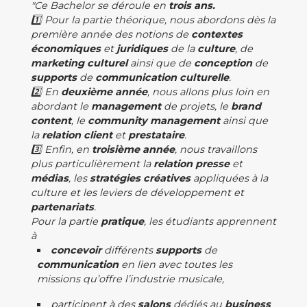
"Ce Bachelor se déroule en
trois ans.
1️⃣ Pour la partie théorique, nous abordons dès la
première année des notions de
contextes
économiques
et
juridiques
de la
culture
, de
marketing
culturel
ainsi que de
conception
de
supports
de
communication
culturelle
.
2️⃣ En
deuxième
année
, nous allons plus loin en
abordant le
management
de projets, le
brand
content
, le
community
management
ainsi que
la
relation
client
et
prestataire
.
3️⃣ Enfin, en
troisième
année
, nous travaillons
plus particulièrement la
relation
presse
et
médias
, les
stratégies
créatives
appliquées à la
culture et les leviers de développement et
partenariats
.
Pour la partie
pratique
, les étudiants apprennent
à
concevoir
différents
supports
de
communication
en lien avec toutes les
missions qu’offre l’industrie musicale,
participent à des
salons
dédiés au
business