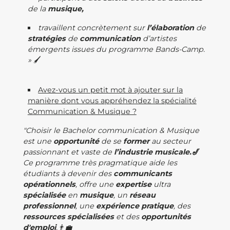
de la
musique,
travaillent concrètement sur
l’élaboration
de
stratégies
de
communication
d’artistes
émergents issues du programme Bands-Camp.
»
🖌
Avez-vous un petit mot à ajouter sur la
manière dont vous appréhendez la spécialité
Communication & Musique ?
"Choisir le Bachelor communication & Musique
est une
opportunité
de se
former
au secteur
passionnant et vaste de
l’industrie musicale.🎷
Ce programme très pragmatique aide les
étudiants à devenir des
communicants
opérationnels
, offre une
expertise
ultra
spécialisée
en
musique
, un
réseau
professionnel
, une
expérience pratique
, des
ressources
spécialisées
et des
opportunités
d'emploi
.👨‍💼