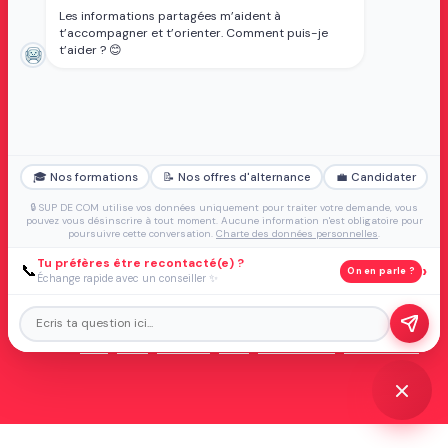
ou d'alternance
Les informations partagées m’aident à
Taxe d'apprentissage
t’accompagner et t’orienter. Comment puis-je
Formation continue
t’aider ? 😊
Validation d'acquis
d'expérience (VAE)
FAQ Alternance
CGV
MENTIONS LÉGALES
CHARTE DES DONNÉES
PERSONNELLES
TRAVAILLER A SUP'DE COM
FORMULAIRE
🎓 Nos formations
📝 Nos offres d'alternance
💼 Candidater
DE RÉCLAMATION
🔒 SUP DE COM utilise vos données uniquement pour traiter votre demande, vous
pouvez vous désinscrire à tout moment. Aucune information n'est obligatoire pour
poursuivre cette conversation.
Charte des données personnelles
.
Tu préfères être recontacté(e) ?
›
📞
On en parle ?
Échange rapide avec un conseiller ✨