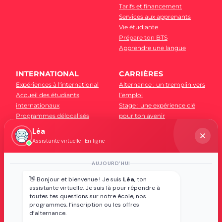
Tarifs et financement
Services aux apprenants
Vie étudiante
Prépare ton BTS
Apprendre une langue
INTERNATIONAL
CARRIÈRES
Expériences à l'international
Alternance : un tremplin vers
Accueil des étudiants
l’emploi
internationaux
Stage : une expérience clé
Programmes délocalisés
pour ton avenir
Partenaires
Léa
Ressources pratiques
Assistante virtuelle · En ligne
Débouchés métiers
Baromètre des métiers
AUJOURD'HUI
Réseau alumni
👋 Bonjour et bienvenue ! Je suis
Léa
, ton
assistante virtuelle. Je suis là pour répondre à
ENTREPRISES
toutes tes questions sur notre école, nos
Services relations entreprises
programmes, l’inscription ou les offres
d’alternance.
Proposer une offre de stage