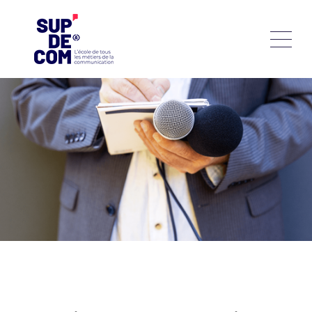
Dans le domaine dynamique de la communication, les
relations presse constituent un pilier central, façonnant
l'image et la réputation des organisations. Le secteur est
particulièrement dynamique et offre de multiples
opportunités professionnelles. Il est toutefois nécessaire de
posséder de solides compétences, qu’il est possible
d’acquérir en suivant une formation spécifique. Maîtriser
les relations presse en alternance est pour cela l’option
idéale ! Entre théorie et pratique professionnelle, ce
dispositif vous prépare à être opérationnel dès l’obtention
de votre diplôme et à faire carrière dans le domaine
passionnant des relations presse.